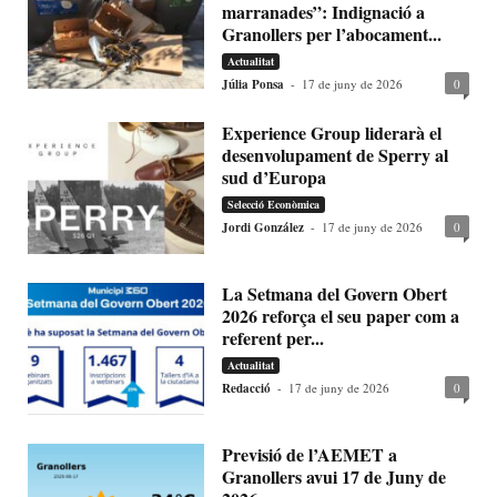
marranades”: Indignació a
Granollers per l’abocament...
Actualitat
Júlia Ponsa
-
17 de juny de 2026
0
Experience Group liderarà el
desenvolupament de Sperry al
sud d’Europa
Selecció Econòmica
Jordi González
-
17 de juny de 2026
0
La Setmana del Govern Obert
2026 reforça el seu paper com a
referent per...
Actualitat
Redacció
-
17 de juny de 2026
0
Previsió de l’AEMET a
Granollers avui 17 de Juny de