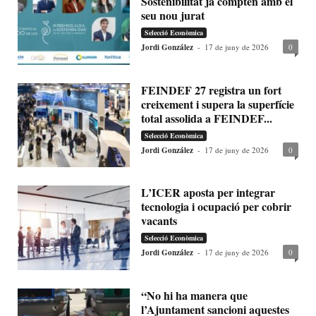
Sostenibilitat ja compten amb el
seu nou jurat
Selecció Econòmica
Jordi González
-
17 de juny de 2026
0
FEINDEF 27 registra un fort
creixement i supera la superfície
total assolida a FEINDEF...
Selecció Econòmica
Jordi González
-
17 de juny de 2026
0
L’ICER aposta per integrar
tecnologia i ocupació per cobrir
vacants
Selecció Econòmica
Jordi González
-
17 de juny de 2026
0
“No hi ha manera que
l’Ajuntament sancioni aquestes