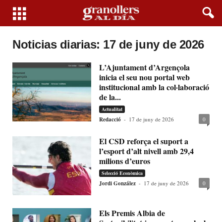
Noticias diarias: 17 de juny de 2026
L’Ajuntament d’Argençola
inicia el seu nou portal web
institucional amb la col·laboració
de la...
Actualitat
Redacció
-
17 de juny de 2026
0
El CSD reforça el suport a
l’esport d’alt nivell amb 29,4
milions d’euros
Selecció Econòmica
Jordi González
-
17 de juny de 2026
0
Els Premis Albia de