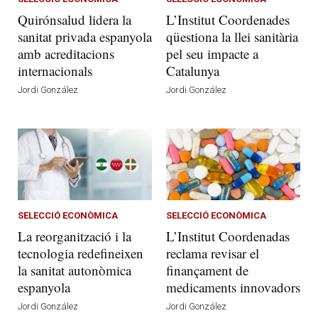
Quirónsalud lidera la
L’Institut Coordenades
sanitat privada espanyola
qüestiona la llei sanitària
amb acreditacions
pel seu impacte a
internacionals
Catalunya
Jordi González
Jordi González
SELECCIÓ ECONÒMICA
SELECCIÓ ECONÒMICA
La reorganització i la
L’Institut Coordenadas
tecnologia redefineixen
reclama revisar el
la sanitat autonòmica
finançament de
espanyola
medicaments innovadors
Jordi González
Jordi González