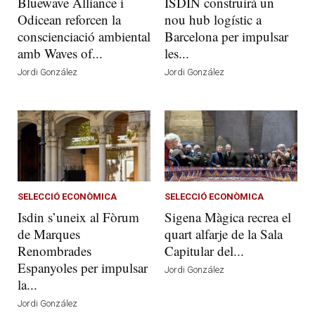
Bluewave Alliance i
ISDIN construirà un
Odicean reforcen la
nou hub logístic a
conscienciació ambiental
Barcelona per impulsar
amb Waves of...
les...
Jordi González
Jordi González
SELECCIÓ ECONÒMICA
SELECCIÓ ECONÒMICA
Isdin s’uneix al Fòrum
Sigena Màgica recrea el
de Marques
quart alfarje de la Sala
Renombrades
Capitular del...
Espanyoles per impulsar
Jordi González
la...
Jordi González