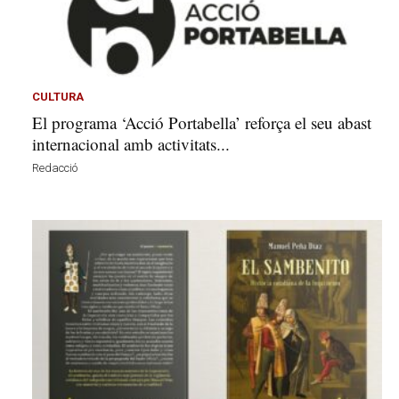
l
l
e
r
s
CULTURA
a
El programa ‘Acció Portabella’ reforça el seu abast
v
internacional amb activitats...
u
i
Redacció