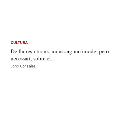
CULTURA
De lliures i tirans: un assaig incòmode, però
necessari, sobre el...
Jordi González