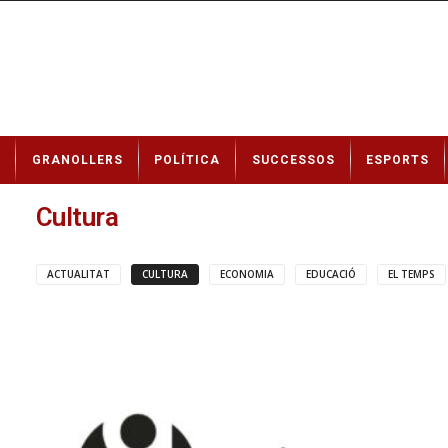
N
GRANOLLERS
POLÍTICA
SUCCESSOS
ESPORTS
o
t
í
Cultura
c
i
e
ACTUALITAT
CULTURA
ECONOMIA
EDUCACIÓ
EL TEMPS
s
d
e
G
r
a
n
o