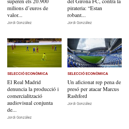
superen els 20.900
del Girona FC, contra la
milions d’euros de
pirateria: “Estan
valor...
robant...
Jordi González
Jordi González
SELECCIÓ ECONÒMICA
SELECCIÓ ECONÒMICA
El Real Madrid
Un aficionat rep pena de
denuncia la producció i
presó per atacar Marcus
comercialització
Rashford
audiovisual conjunta
Jordi González
de...
Jordi González