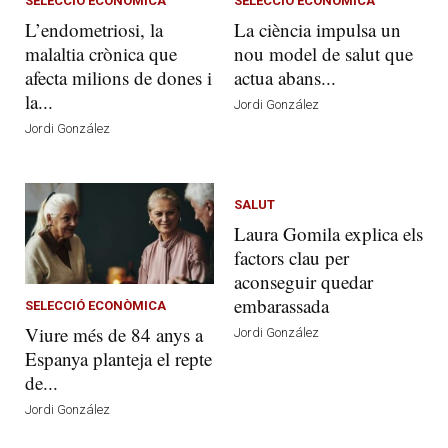
SELECCIÓ ECONÒMICA
SELECCIÓ ECONÒMICA
L’endometriosi, la
La ciència impulsa un
malaltia crònica que
nou model de salut que
afecta milions de dones i
actua abans...
la...
Jordi González
Jordi González
SALUT
Laura Gomila explica els
factors clau per
aconseguir quedar
embarassada
SELECCIÓ ECONÒMICA
Viure més de 84 anys a
Jordi González
Espanya planteja el repte
de...
Jordi González