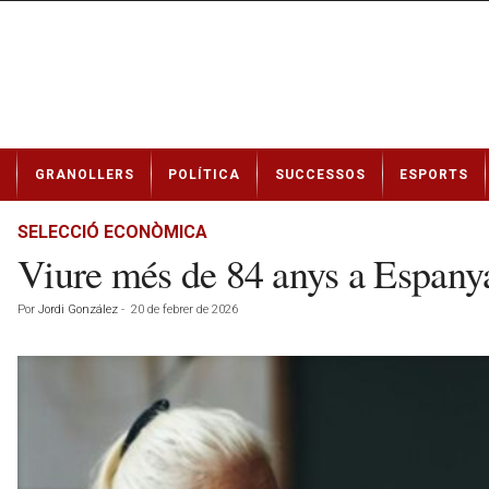
N
GRANOLLERS
POLÍTICA
SUCCESSOS
ESPORTS
o
t
í
SELECCIÓ ECONÒMICA
c
Viure més de 84 anys a Espanya 
i
e
Por
Jordi González
-
20 de febrer de 2026
s
d
e
G
r
a
n
o