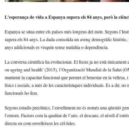
L’esperança de vida a Espanya supera els 84 anys, però la ciència
Espanya se situa entre els països més longeus del món. Segons l’Insti
supera els 84 anys. La dada consolida un avenç demogràfic històric,
anys addicionals es visquin sense malaltia o dependència.
La conversa científica ha evolucionat. El focus ja no està únicament 
on ageing and health’ (2015), l’Organització Mundial de la Salut (O
mantenir la capacitat funcional que permet el benestar en la vellesa, 
físics i socials, a més de les característiques individuals. És a dir,
funcionals ho fem.
Segons estudis preclínics, l’envelliment no és només una qüestió genèti
l’entorn. Factors com la qualitat de l’aire, el descans, el nivell d’es
directa en com envelleixen les cèl·lules.