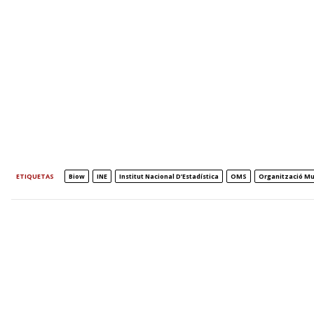
ETIQUETAS
Biow
INE
Institut Nacional D’Estadística
OMS
Organització Mu