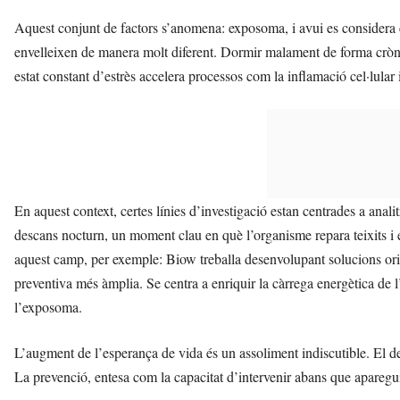
Aquest conjunt de factors s’anomena: exposoma, i avui es considera c
envelleixen de manera molt diferent. Dormir malament de forma crònic
estat constant d’estrès accelera processos com la inflamació cel·lular 
En aquest context, certes línies d’investigació estan centrades a anal
descans nocturn, un moment clau en què l’organisme repara teixits i 
aquest camp, per exemple: Biow treballa desenvolupant solucions orie
preventiva més àmplia. Se centra a enriquir la càrrega energètica de
l’exposoma.
L’augment de l’esperança de vida és un assoliment indiscutible. El de
La prevenció, entesa com la capacitat d’intervenir abans que aparegui 