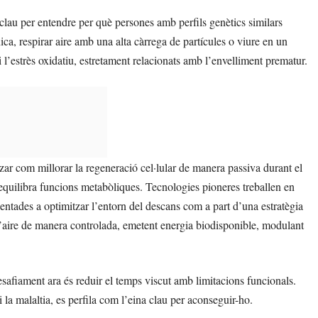
lau per entendre per què persones amb perfils genètics similars
a, respirar aire amb una alta càrrega de partícules o viure en un
i l’estrès oxidatiu, estretament relacionats amb l’envelliment prematur.
itzar com millorar la regeneració cel·lular de manera passiva durant el
equilibra funcions metabòliques. Tecnologies pioneres treballen en
ntades a optimitzar l’entorn del descans com a part d’una estratègia
 l’aire de manera controlada, emetent energia biodisponible, modulant
safiament ara és reduir el temps viscut amb limitacions funcionals.
la malaltia, es perfila com l’eina clau per aconseguir-ho.