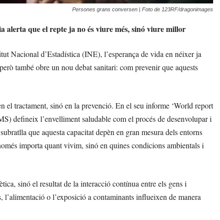
Persones grans conversen | Foto de 123RF/dragonimages
 alerta que el repte ja no és viure més, sinó viure millor
tut Nacional d’Estadística (INE), l’esperança de vida en néixer ja
 però també obre un nou debat sanitari: com prevenir que aquests
en el tractament, sinó en la prevenció. En el seu informe ‘World report
MS) defineix l’envelliment saludable com el procés de desenvolupar i
i subratlla que aquesta capacitat depèn en gran mesura dels entorns
 no només importa quant vivim, sinó en quines condicions ambientals i
ca, sinó el resultat de la interacció contínua entre els gens i
très, l’alimentació o l’exposició a contaminants influeixen de manera