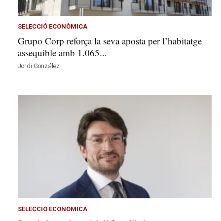
l
l
e
SELECCIÓ ECONÒMICA
r
Grupo Corp reforça la seva aposta per l’habitatge
s
assequible amb 1.065...
a
Jordi González
v
u
i
SELECCIÓ ECONÒMICA