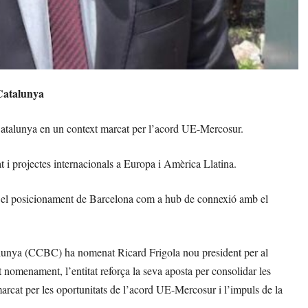
Catalunya
 Catalunya en un context marcat per l’acord UE-Mercosur.
t i projectes internacionals a Europa i Amèrica Llatina.
ió i el posicionament de Barcelona com a hub de connexió amb el
unya (CCBC) ha nomenat Ricard Frigola nou president per al
omenament, l’entitat reforça la seva aposta per consolidar les
rcat per les oportunitats de l’acord UE-Mercosur i l’impuls de la