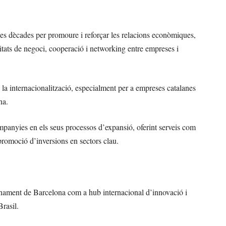
s dècades per promoure i reforçar les relacions econòmiques,
unitats de negoci, cooperació i networking entre empreses i
la internacionalització, especialment per a empreses catalanes
na.
mpanyies en els seus processos d’expansió, oferint serveis com
 promoció d’inversions en sectors clau.
cionament de Barcelona com a hub internacional d’innovació i
rasil.