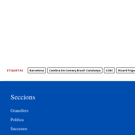
ETIQUETAS
Barcelona
Cambra De Comerç Brasil-Catalunya
CCBC
Ricard Frigo
Seccions
Granollers
Política
Successos