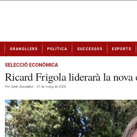
N
GRANOLLERS
POLÍTICA
SUCCESSOS
ESPORTS
o
t
í
SELECCIÓ ECONÒMICA
c
Ricard Frigola liderarà la nov
i
e
Por
Jordi González
-
21 de maig de 2026
s
d
e
G
r
a
n
o