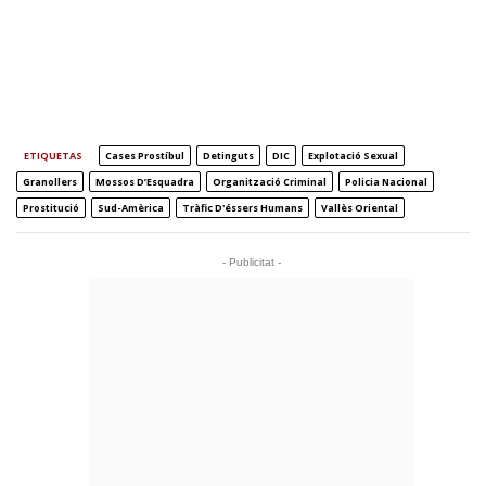
ETIQUETAS
Cases Prostíbul
Detinguts
DIC
Explotació Sexual
Granollers
Mossos D’Esquadra
Organització Criminal
Policia Nacional
Prostitució
Sud-Amèrica
Tràfic D'éssers Humans
Vallès Oriental
- Publicitat -