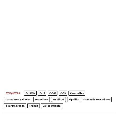
ETIQUETAS
C-1415b
C-17
C-342
C-59
Canovelles
Carreteres Tallades
Granollers
Mobilitat
Ripollès
Sant Feliu De Codines
Tour De France
Trànsit
Vallès Oriental