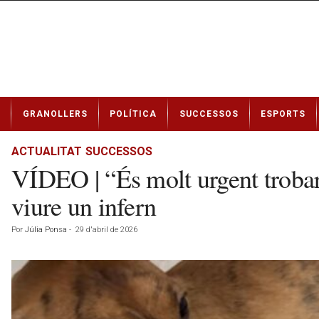
N
GRANOLLERS
POLÍTICA
SUCCESSOS
ESPORTS
o
t
í
ACTUALITAT
SUCCESSOS
c
VÍDEO | “És molt urgent trobar-
i
e
viure un infern
s
d
Por
Júlia Ponsa
-
29 d'abril de 2026
e
G
r
a
n
o