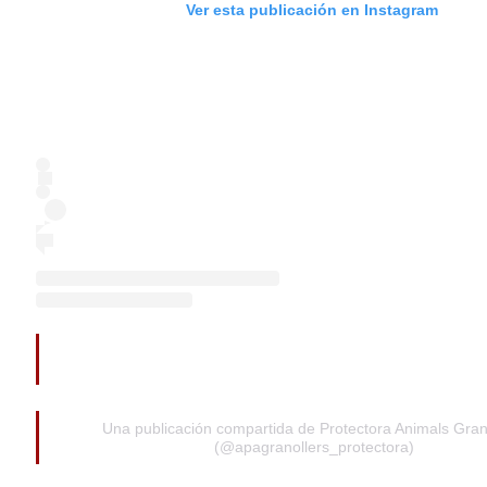
Ver esta publicación en Instagram
Una publicación compartida de Protectora Animals Gran
(@apagranollers_protectora)