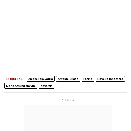
ETIQUETAS
Amaya Echevarría
Antonia Gimón
Fecma
Lleva La Delantera
Maria Assumpció Vilà
Novartis
- Publicitat -