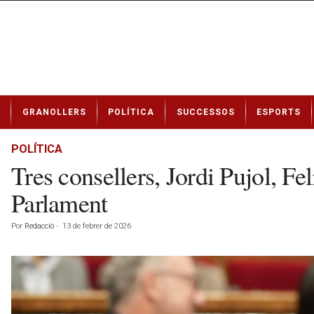
N
GRANOLLERS
POLÍTICA
SUCCESSOS
ESPORTS
o
t
í
POLÍTICA
c
Tres consellers, Jordi Pujol, Fe
i
e
Parlament
s
d
Por
Redacció
-
13 de febrer de 2026
e
G
r
a
n
o