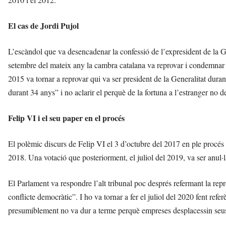
El cas de Jordi Pujol
L’escàndol que va desencadenar la confessió de l’expresident de la Gen
setembre del mateix any la cambra catalana va reprovar i condemnar “el
2015 va tornar a reprovar qui va ser president de la Generalitat durant
durant 34 anys” i no aclarir el perquè de la fortuna a l’estranger no d
Felip VI i el seu paper en el procés
El polèmic discurs de Felip VI el 3 d’octubre del 2017 en ple procés
2018. Una votació que posteriorment, el juliol del 2019, va ser anul·
El Parlament va respondre l’alt tribunal poc després refermant la rep
conflicte democràtic”. I ho va tornar a fer el juliol del 2020 fent refe
presumiblement no va dur a terme perquè empreses desplacessin seus