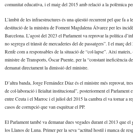
comunitat educativa, i el maig del 2015 amb relació a la polèmica per
L’àmbit de les infraestructures és una qüestió recurrent pel que fa a
destitució de la ministra de Foment Magdalena Álvarez per les incidè
Barcelona. L’agost del 2023 el Parlament va reprovar la política d’in
no segrega el trànsit de mercaderies del de passatgers”. I el març de
Renfe com a responsables de la situació de “col·lapse”. Així mateix, 
ministre de Transports, Óscar Puente, per la “constant ineficiència de 
demanat directament la dimissió del ministre.
D’altra banda, Jorge Fernández Díaz és el ministre més reprovat, tres
de col·laboració i lleialtat institucional”, posteriorment el Parlament 
entre Ceuta i el Marroc i el juliol del 2015 la cambra el va tornar a 
casos de corrupció que van esquitxar el PP.
El Parlament també va demanar dues vegades durant el 2013 que el go
los Llanos de Luna. Primer per la seva “actitud hostil i manca de respe