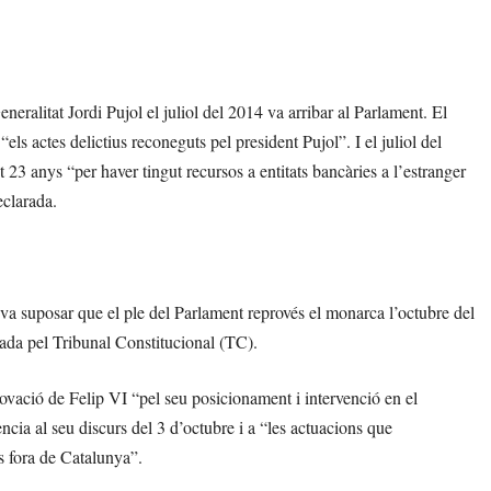
eralitat Jordi Pujol el juliol del 2014 va arribar al Parlament. El
s actes delictius reconeguts pel president Pujol”. I el juliol del
 23 anys “per haver tingut recursos a entitats bancàries a l’estranger
eclarada.
 va suposar que el ple del Parlament reprovés el monarca l’octubre del
lada pel Tribunal Constitucional (TC).
rovació de Felip VI “pel seu posicionament i intervenció en el
rència al seu discurs del 3 d’octubre i a “les actuacions que
 fora de Catalunya”.