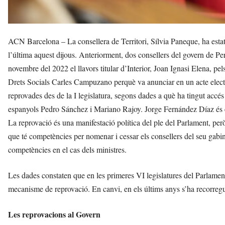
ACN Barcelona – La consellera de Territori, Sílvia Paneque, ha estat
l’última aquest dijous. Anteriorment, dos consellers del govern de P
novembre del 2022 el llavors titular d’Interior, Joan Ignasi Elena, pel
Drets Socials Carles Campuzano perquè va anunciar en un acte electo
reprovades des de la I legislatura, segons dades a què ha tingut accés
espanyols Pedro Sánchez i Mariano Rajoy. Jorge Fernández Díaz és e
La reprovació és una manifestació política del ple del Parlament, però 
que té competències per nomenar i cessar els consellers del seu gabin
competències en el cas dels ministres.
Les dades constaten que en les primeres VI legislatures del Parlament
mecanisme de reprovació. En canvi, en els últims anys s’ha recorreg
Les reprovacions al Govern