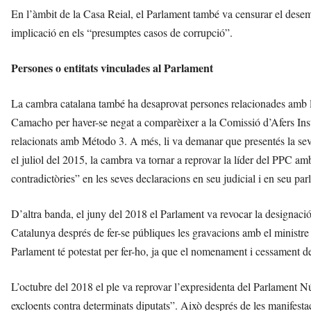
En l’àmbit de la Casa Reial, el Parlament també va censurar el dese
implicació en els “presumptes casos de corrupció”.
Persones o entitats vinculades al Parlament
La cambra catalana també ha desaprovat persones relacionades amb la
Camacho per haver-se negat a comparèixer a la Comissió d’Afers Inst
relacionats amb Método 3. A més, li va demanar que presentés la se
el juliol del 2015, la cambra va tornar a reprovar la líder del PPC amb
contradictòries” en les seves declaracions en seu judicial i en seu par
D’altra banda, el juny del 2018 el Parlament va revocar la designaci
Catalunya després de fer-se públiques les gravacions amb el ministre F
Parlament té potestat per fer-ho, ja que el nomenament i cessament d
L’octubre del 2018 el ple va reprovar l’expresidenta del Parlament Núr
excloents contra determinats diputats”. Això després de les manifestac