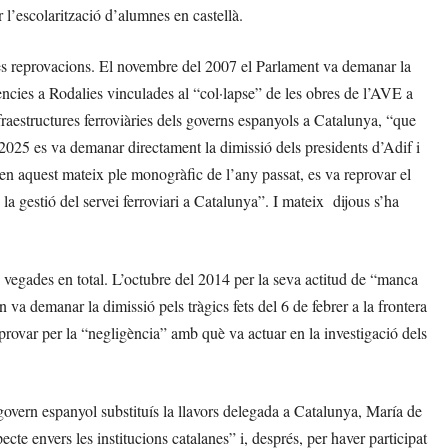
 l’escolarització d’alumnes en castellà.
 les reprovacions. El novembre del 2007 el Parlament va demanar la
ncies a Rodalies vinculades al “col·lapse” de les obres de l’AVE a
fraestructures ferroviàries dels governs espanyols a Catalunya, “que
l 2025 es va demanar directament la dimissió dels presidents d’Adif i
en aquest mateix ple monogràfic de l’any passat, es va reprovar el
la gestió del servei ferroviari a Catalunya”. I mateix dijous s’ha
 vegades en total. L’octubre del 2014 per la seva actitud de “manca
en va demanar la dimissió pels tràgics fets del 6 de febrer a la frontera
reprovar per la “negligència” amb què va actuar en la investigació dels
vern espanyol substituís la llavors delegada a Catalunya, María de
cte envers les institucions catalanes” i, després, per haver participat