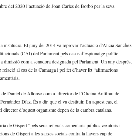
mbre del 2020 l’actuació de Joan Carles de Borbó per la seva
 institució. El juny del 2014 va reprovar l’actuació d’Alícia Sánchez
itucionals (CAI) del Parlament pels casos d’espionatge polític
va dimissió com a senadora designada pel Parlament. Un any després,
 relació al cas de la Camarga i pel fet d’haver fet “afirmacions
lamentària.
ó de Daniel de Alfonso com a director de l’Oficina Antifrau de
ernández Díaz. És a dir, que el va destituir. En aquest cas, el
el director d’aquest organisme depèn de la cambra catalana.
ia de Gispert “pels seus reiterats comentaris públics vexatoris i
ions de Gispert a les xarxes socials contra la llavors cap de