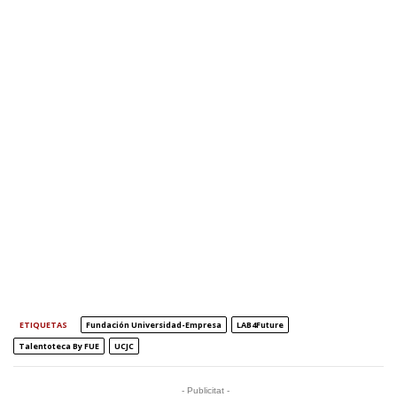
ETIQUETAS
Fundación Universidad-Empresa
LAB4Future
Talentoteca By FUE
UCJC
- Publicitat -