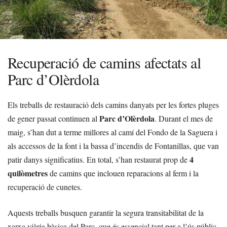
Recuperació de camins afectats al
Parc d’Olèrdola
Els treballs de restauració dels camins danyats per les fortes pluges
Parc d’Olèrdola
de gener passat continuen al
. Durant el mes de
maig, s’han dut a terme millores al camí del Fondo de la Saguera i
als accessos de la font i la bassa d’incendis de Fontanillas, que van
4
patir danys significatius. En total, s’han restaurat prop de
quilòmetres
de camins que inclouen reparacions al ferm i la
recuperació de cunetes.
Aquests treballs busquen garantir la segura transitabilitat de la
xarxa viària bàsica del Parc, que és essencial tant per a l’ús públic