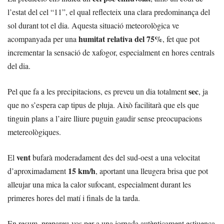
l’estat del cel “11”, el qual reflecteix una clara predominança del
sol durant tot el dia. Aquesta situació meteorològica ve
humitat relativa del 75%
acompanyada per una
, fet que pot
incrementar la sensació de xafogor, especialment en hores centrals
del dia.
sec
Pel que fa a les precipitacions, es preveu un dia totalment
, ja
que no s’espera cap tipus de pluja. Això facilitarà que els que
tinguin plans a l’aire lliure puguin gaudir sense preocupacions
metereològiques.
vent
El
bufarà moderadament des del sud-oest a una velocitat
15 km/h
d’aproximadament
, aportant una lleugera brisa que pot
alleujar una mica la calor sufocant, especialment durant les
primeres hores del matí i finals de la tarda.
En resum, prepareu-vos per a una jornada autènticament estiuenca