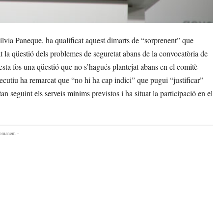
ílvia Paneque, ha qualificat aquest dimarts de “sorprenent” que
t la qüestió dels problemes de seguretat abans de la convocatòria de
esta fos una qüestió que no s’hagués plantejat abans en el comitè
ecutiu ha remarcat que “no hi ha cap indici” que pugui “justificar”
an seguint els serveis mínims previstos i ha situat la participació en el
comanem -