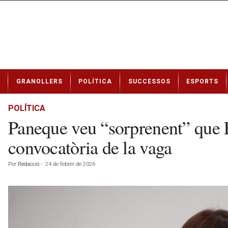
N
GRANOLLERS
POLÍTICA
SUCCESSOS
ESPORTS
o
t
í
POLÍTICA
c
Paneque veu “sorprenent” que F
i
e
convocatòria de la vaga
s
d
Por
Redacció
-
24 de febrer de 2026
e
G
r
a
n
o