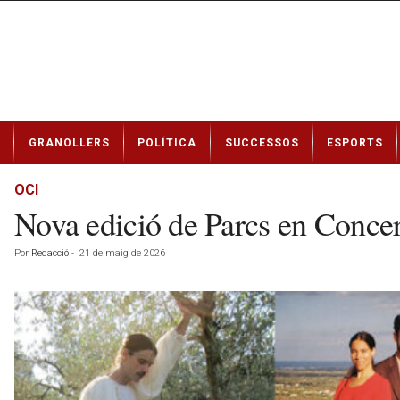
N
GRANOLLERS
POLÍTICA
SUCCESSOS
ESPORTS
o
t
í
OCI
c
Nova edició de Parcs en Concer
i
e
Por
Redacció
-
21 de maig de 2026
s
d
e
G
r
a
n
o