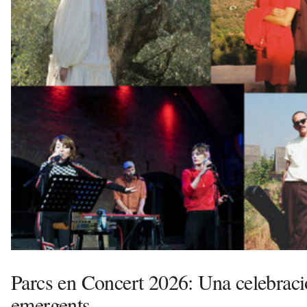
l
l
e
r
s
a
v
u
i
Parcs en Concert 2026: Una celebració
emergents