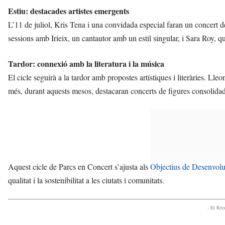
Estiu: destacades artistes emergents
L’11 de juliol, Kris Tena i una convidada especial faran un concert d
sessions amb Irieix, un cantautor amb un estil singular, i Sara Roy, q
Tardor: connexió amb la literatura i la música
El cicle seguirà a la tardor amb propostes artístiques i literàries. L
més, durant aquests mesos, destacaran concerts de figures consolid
Aquest cicle de Parcs en Concert s’ajusta als
Objectius de Desenvol
qualitat i la sostenibilitat a les ciutats i comunitats.
- Et Re