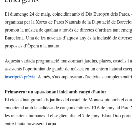
El diumenge 24 de maig, coincidint amb el Dia Europeu dels Parcs
organitzat per la Xarxa de Parcs Naturals de la Diputació de Barcelo
promou la música de qualitat a través de directes d’artistes tant eme
Barcelona. Una de les novetats d’aquest any és la inclusió de diverse
propostes d’Òpera a la natura.
Aquesta variada programació transformarà jardins, places, castells i alt
assistents l’oportunitat de gaudir de música en un entorn natural excep
inscripció prèvia
. A més, s’acompanyaran d’activitats complementàries
Primavera: un apassionant inici amb cançó d’autor
El cicle s’inaugurarà als jardins del castell de Montesquiu amb el 
emocional amb la calidesa de cançons íntimes. El 6 de juny, al Parc N
les relacions humanes. I el següent dia, el 7 de juny, Elara Duo po
entre flauta travessera i arpa.