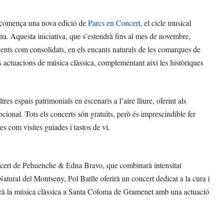
, comença una nova edició de
Parcs en Concert
, el cicle musical
na. Aquesta iniciativa, que s’estendrà fins al mes de novembre,
rgents com consolidats, en els encants naturals de les comarques de
s actuacions de música clàssica, complementant així les històriques
res espais patrimonials en escenaris a l’aire lliure, oferint als
cional. Tots els concerts són gratuïts, però és imprescindible fer
 com visites guiades i tastos de vi.
concert de Pehuenche & Edna Bravo, que combinarà intensitat
atural del Montseny, Pol Batlle oferirà un concert dedicat a la cura i
rtarà la música clàssica a Santa Coloma de Gramenet amb una actuació