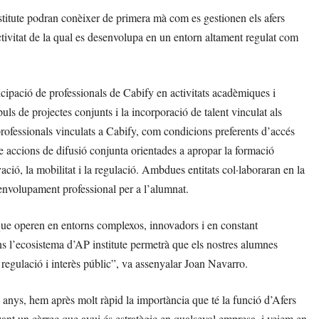
stitute podran conèixer de primera mà com es gestionen els afers
tivitat de la qual es desenvolupa en un entorn altament regulat com
ticipació de professionals de Cabify en activitats acadèmiques i
uls de projectes conjunts i la incorporació de talent vinculat als
professionals vinculats a Cabify, com condicions preferents d’accés
me accions de difusió conjunta orientades a apropar la formació
vació, la mobilitat i la regulació. Ambdues entitats col·laboraran en la
senvolupament professional per a l’alumnat.
que operen en entorns complexos, innovadors i en constant
l’ecosistema d’AP institute permetrà que els nostres alumnes
regulació i interès públic”, va assenyalar Joan Navarro.
anys, hem après molt ràpid la importància que té la funció d’Afers
zant un càrrec que avui és estratègic en qualsevol empresa, i veiem en