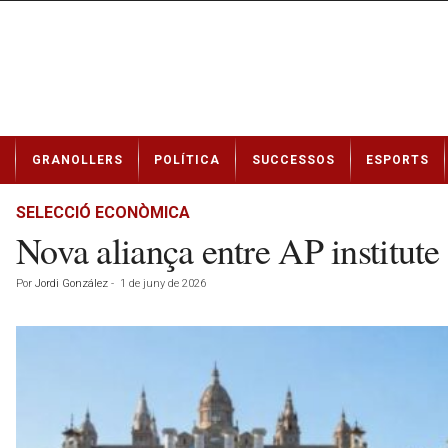
N
GRANOLLERS
POLÍTICA
SUCCESSOS
ESPORTS
o
t
í
SELECCIÓ ECONÒMICA
c
Nova aliança entre AP institute
i
e
Por
Jordi González
-
1 de juny de 2026
s
d
e
G
r
a
n
o