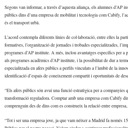
Segons van informar, a través d’aquesta aliança, els alumnes d’AP in
públics dins d’una empresa de mobilitat i tecnologia com Cabify, l’ac
és el transport urbà.
L’acord contempla diferents línies de col·laboració, entre elles la par
formatives, l’organització de jornades i trobades especialitzades, l’imp
programes d’AP institute. A més, inclou avantatges específics per a 
als programes acadèmics d’AP institute, i la possibilitat de dur a ter
especialitzada en afers públics a perfils vinculats a l’àmbit de la inno
identificació d’espais de coneixement compartit i oportunitats de de
“Els afers públics són avui una funció estratègica per a companyies 
transformació reguladora. Comptar amb una empresa com Cabify dins 
comprenguin des de dins com es construeix la relació entre empresa, 
“Tot i ser una empresa jove, ja que vam néixer a Madrid fa només 15 
Públics per al nostre negoci. Volem ajudar a continuar professionalit