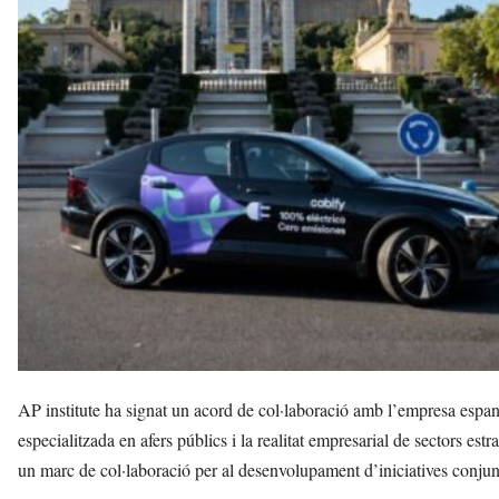
l
l
e
r
s
a
v
u
i
AP institute ha signat un acord de col·laboració amb l’empresa espan
especialitzada en afers públics i la realitat empresarial de sectors est
un marc de col·laboració per al desenvolupament d’iniciatives conjunt