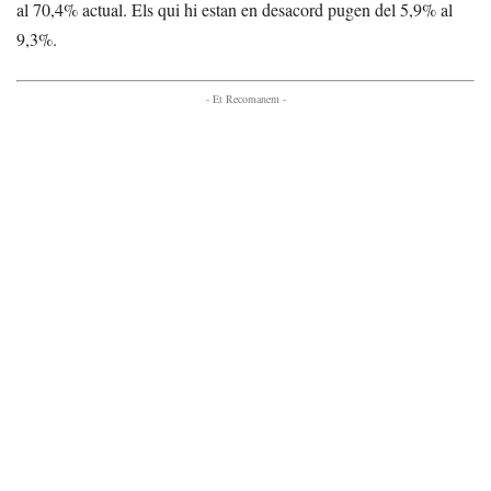
al 70,4% actual. Els qui hi estan en desacord pugen del 5,9% al
9,3%.
- Et Recomanem -