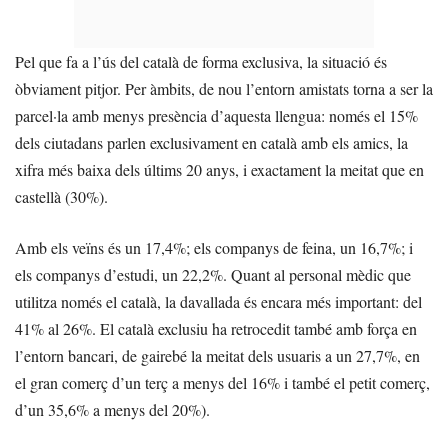
Pel que fa a l’ús del català de forma exclusiva, la situació és
òbviament pitjor. Per àmbits, de nou l’entorn amistats torna a ser la
parcel·la amb menys presència d’aquesta llengua: només el 15%
dels ciutadans parlen exclusivament en català amb els amics, la
xifra més baixa dels últims 20 anys, i exactament la meitat que en
castellà (30%).
Amb els veïns és un 17,4%; els companys de feina, un 16,7%; i
els companys d’estudi, un 22,2%. Quant al personal mèdic que
utilitza només el català, la davallada és encara més important: del
41% al 26%. El català exclusiu ha retrocedit també amb força en
l’entorn bancari, de gairebé la meitat dels usuaris a un 27,7%, en
el gran comerç d’un terç a menys del 16% i també el petit comerç,
d’un 35,6% a menys del 20%).