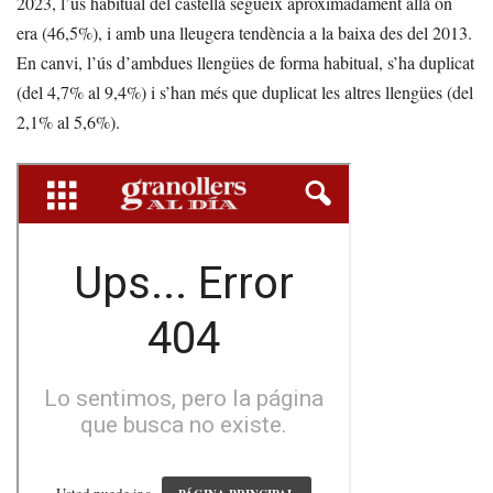
2023, l’ús habitual del castellà segueix aproximadament allà on
era (46,5%), i amb una lleugera tendència a la baixa des del 2013.
En canvi, l’ús d’ambdues llengües de forma habitual, s’ha duplicat
(del 4,7% al 9,4%) i s’han més que duplicat les altres llengües (del
2,1% al 5,6%).