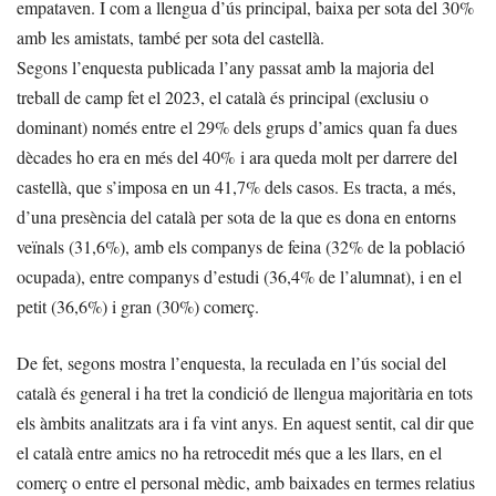
empataven. I com a llengua d’ús principal, baixa per sota del 30%
amb les amistats, també per sota del castellà.
Segons l’enquesta publicada l’any passat amb la majoria del
treball de camp fet el 2023, el català és principal (exclusiu o
dominant) només entre el 29% dels grups d’amics quan fa dues
dècades ho era en més del 40% i ara queda molt per darrere del
castellà, que s’imposa en un 41,7% dels casos. Es tracta, a més,
d’una presència del català per sota de la que es dona en entorns
veïnals (31,6%), amb els companys de feina (32% de la població
ocupada), entre companys d’estudi (36,4% de l’alumnat), i en el
petit (36,6%) i gran (30%) comerç.
De fet, segons mostra l’enquesta, la reculada en l’ús social del
català és general i ha tret la condició de llengua majoritària en tots
els àmbits analitzats ara i fa vint anys. En aquest sentit, cal dir que
el català entre amics no ha retrocedit més que a les llars, en el
comerç o entre el personal mèdic, amb baixades en termes relatius