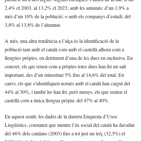
2,4% el 2003, al 13,2% el 2023; amb les amistats: d’un 1,9% a
més d’un 10% de la població; o amb els companys d’estudi: del
3,8% al 13,8% de l’alumnat.
A més, una altra tendència a l’alça és la identificació de la
població tant amb el català com amb el castellà alhora com a
llengües pròpies, en detriment d’una de les dues en exclusiva. En
concret, els qui veuen com a pròpies totes dues han fet un salt
important, des d’un minoritari 5% fins al 14,6% del total. En
canvi, els que s’identifiquen només amb el català han caigut del
44% al 30%, i també ho han fet, però menys, els que senten el
castellà com a única llengua pròpia: del 47% al 40%.
En aquest sentit, les dades de la darrera Enquesta d’Usos
Lingüístics, constaten que mentre l’ús social del català ha davallat
del 46% dels catalans (2003) fins a tot just un terç (32,5%) el