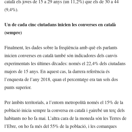
català els joves de 15 a 29 anys (un 11,2%) que els de 30 a 44
(9,4%).
Un de cada cinc ciutadans inicien les converses en català
(sempre)
Finalment, les dades sobre la freqüència amb què els parlants
inicien converses en català també són indicadores dels canvis
experimentats les últimes dècades: només el 22,4% dels ciutadans
majors de 15 anys. En aquest cas, la darrera referència és
l’enquesta de l’any 2018, quan el percentatge era tan sols dos
punts superior.
Per àmbits territorials, a l’entorn metropolità només el 15% de la
població inicia sempre la conversa en català i gairebé un terç dels
habitants no ho fa mai. L’altra cara de la moneda són les Terres de
l’Ebre, on ho fa més del 55% de la població, i les comarques