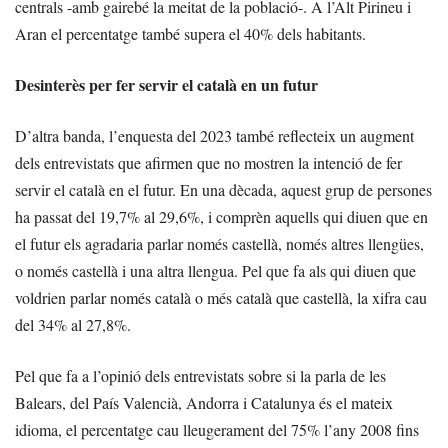
centrals -amb gairebé la meitat de la població-. A l’Alt Pirineu i
Aran el percentatge també supera el 40% dels habitants.
Desinterès per fer servir el català en un futur
D’altra banda, l’enquesta del 2023 també reflecteix un augment
dels entrevistats que afirmen que no mostren la intenció de fer
servir el català en el futur. En una dècada, aquest grup de persones
ha passat del 19,7% al 29,6%, i comprèn aquells qui diuen que en
el futur els agradaria parlar només castellà, només altres llengües,
o només castellà i una altra llengua. Pel que fa als qui diuen que
voldrien parlar només català o més català que castellà, la xifra cau
del 34% al 27,8%.
Pel que fa a l’opinió dels entrevistats sobre si la parla de les
Balears, del País Valencià, Andorra i Catalunya és el mateix
idioma, el percentatge cau lleugerament del 75% l’any 2008 fins