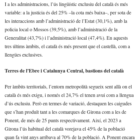
I a les administracions, l’ús lingüístic exclusiu del català és més
variable: a la justícia és del 25% –la cota més baixa–, per sota de
les interaccions amb l’administració de l’Estat (30,1%), amb la
policia local o Mossos (39,5%), amb l’administració de la
Generalitat (43,7%) i l’administració local (47,4%). En aquests
tres últims àmbits, el català és més present que el castellà, com a
llengües exclusives.
Terres de l’Ebre i Catalunya Central, bastions del català
Per àmbits territorials, l’entorn metropolità segueix sent allà on el
català és més exigu, i només el 24,7% el tenen avui com a llengua
d’ús exclusiu. Però en termes de variació, destaquen les caigudes
que s’han produït tant a les comarques de Girona com a les de
Ponent, de més de 25 punts respectivament. Així, el 2023 a
Girona l’ús habitual del català vorejava el 45% de la població
quan fa vint anys arribava al 70% de la població. A Ponent encara