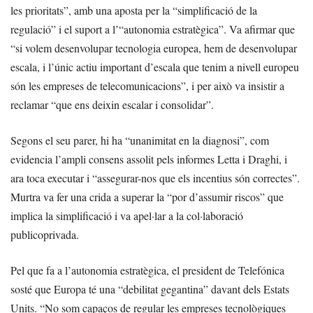
les prioritats”, amb una aposta per la “simplificació de la
regulació” i el suport a l’“autonomia estratègica”. Va afirmar que
“si volem desenvolupar tecnologia europea, hem de desenvolupar
escala, i l’únic actiu important d’escala que tenim a nivell europeu
són les empreses de telecomunicacions”, i per això va insistir a
reclamar “que ens deixin escalar i consolidar”.
Segons el seu parer, hi ha “unanimitat en la diagnosi”, com
evidencia l’ampli consens assolit pels informes Letta i Draghi, i
ara toca executar i “assegurar-nos que els incentius són correctes”.
Murtra va fer una crida a superar la “por d’assumir riscos” que
implica la simplificació i va apel·lar a la col·laboració
publicoprivada.
Pel que fa a l’autonomia estratègica, el president de Telefónica
sosté que Europa té una “debilitat gegantina” davant dels Estats
Units. “No som capaços de regular les empreses tecnològiques