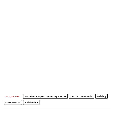
ETIQUETAS
Barcelona Supercomputing Center
Cercle D’Economia
Helsing
Marc Murtra
Telefónica