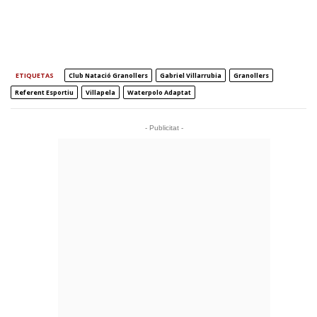
ETIQUETAS
Club Natació Granollers
Gabriel Villarrubia
Granollers
Referent Esportiu
Villapela
Waterpolo Adaptat
- Publicitat -