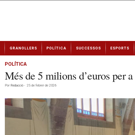
N
GRANOLLERS
POLÍTICA
SUCCESSOS
ESPORTS
o
t
í
POLÍTICA
c
Més de 5 milions d’euros per a 
i
e
Por
Redacció
-
25 de febrer de 2026
s
d
e
G
r
a
n
o