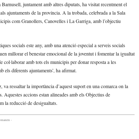
 Barnusell, juntament amb altres diputats, ha visitat recentment el
r als ajuntaments de la província. A la trobada, celebrada a la Sala
nicipis com Granollers, Canovelles i La Garriga, amb l’objectiu
ques socials este any, amb una atenció especial a serveis socials
uen millorar el benestar emocional de la joventut i fomentar la igualtat
e col·laborar amb tots els municipis per donar resposta a les
mb els diferents ajuntaments’, ha afirmat.
, va ressaltar la importància d’aquest suport en una comarca on la
ipis. Aquestes accions estan alineades amb els Objectius de
m la reducció de desigualtats.
comanem -