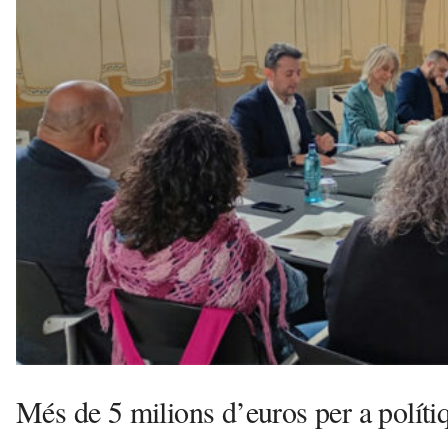
l
l
e
r
s
a
v
u
i
Més de 5 milions d’euros per a polítiq