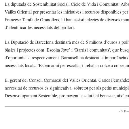
La diputada de Sostenibilitat Social, Cicle de Vida i Comunitat, Alba
Vallès Oriental per presentar les iniciatives i recursos disponibles pe
Francesc Tarafa de Granollers, hi han assistit electes de diversos mu
d’identificar les necessitats del territori.
La Diputació de Barcelona destinarà més de 5 milions d’euros a políti
bàsics i projectes com ‘Escolta Jove’ i ‘Barris i comunitats’, que busq
d’oportunitats, respectivament. Barnusell ha destacat la importància d
necessitats locals. ‘Estem aquí per escoltar i treballar colze a colze a
El gerent del Consell Comarcal del Vallès Oriental, Carles Fernández
necessitat de recursos és significativa, sobretot per als petits munic
Desenvolupament Sostenible, promovent la salut i el benestar, així co
- Et Re