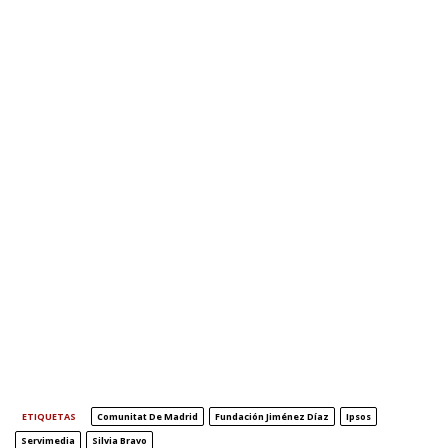
ETIQUETAS
Comunitat De Madrid
Fundación Jiménez Díaz
Ipsos
Servimedia
Silvia Bravo