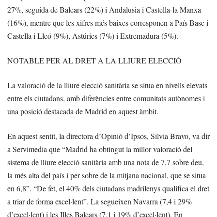
27%, seguida de Balears (22%) i Andalusia i Castella-la Manxa
(16%), mentre que les xifres més baixes corresponen a País Basc i
Castella i Lleó (9%), Astúries (7%) i Extremadura (5%).
NOTABLE PER AL DRET A LA LLIURE ELECCIÓ
La valoració de la lliure elecció sanitària se situa en nivells elevats
entre els ciutadans, amb diferències entre comunitats autònomes i
una posició destacada de Madrid en aquest àmbit.
En aquest sentit, la directora d’Opinió d’Ipsos, Silvia Bravo, va dir
a Servimedia que “Madrid ha obtingut la millor valoració del
sistema de lliure elecció sanitària amb una nota de 7,7 sobre deu,
la més alta del país i per sobre de la mitjana nacional, que se situa
en 6,8”. “De fet, el 40% dels ciutadans madrilenys qualifica el dret
a triar de forma excel·lent”. La segueixen Navarra (7,4 i 29%
d’excel·lent) i les Illes Balears (7,1 i 19% d’excel·lent). En