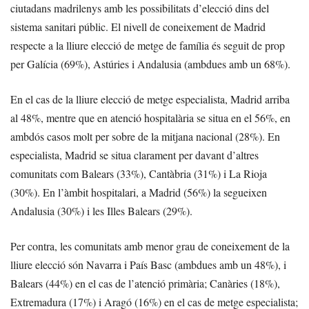
ciutadans madrilenys amb les possibilitats d’elecció dins del
sistema sanitari públic. El nivell de coneixement de Madrid
respecte a la lliure elecció de metge de família és seguit de prop
per Galícia (69%), Astúries i Andalusia (ambdues amb un 68%).
En el cas de la lliure elecció de metge especialista, Madrid arriba
al 48%, mentre que en atenció hospitalària se situa en el 56%, en
ambdós casos molt per sobre de la mitjana nacional (28%). En
especialista, Madrid se situa clarament per davant d’altres
comunitats com Balears (33%), Cantàbria (31%) i La Rioja
(30%). En l’àmbit hospitalari, a Madrid (56%) la segueixen
Andalusia (30%) i les Illes Balears (29%).
Per contra, les comunitats amb menor grau de coneixement de la
lliure elecció són Navarra i País Basc (ambdues amb un 48%), i
Balears (44%) en el cas de l’atenció primària; Canàries (18%),
Extremadura (17%) i Aragó (16%) en el cas de metge especialista;