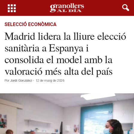
SELECCIÓ ECONÒMICA
Madrid lidera la lliure elecció
sanitària a Espanya i
consolida el model amb la
valoració més alta del país
Por
Jordi González
-
12 de maig de 2026