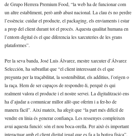
de Grupo Herrera Premium Food, “la web ha de funcionar com
un altre establiment, però amb abast nacional. La clau és no perdre
l’essència: cuidar el producte, el packaging, els enviaments i estar
a prop del client durant tot el procés. Aquesta qualitat humana en
l’entorn digital és el que diferencia les xarcuteries de les grans
plataformes”.
Per la seva banda, José Luis Álvarez, mestre xarcuter d’Álvarez
Selección, ha subratllat que “el client interessant és el que
pregunta per la traçabilitat, la sostenibilitat, els additius, l’origen o
la raça. Hem de ser capaços de respondre-li, perquè és qui
realment valora el producte i el nostre servei. La digitalització ens
ha d’ajudar a comunicar millor allò que oferim i a fer-ho de
manera fàcil”. Així mateix, ha afegit que “la part més difícil de
vendre en línia és generar confiança. Les ressenyes compleixen
avui aquesta funció: són el nou boca-orella. Per això és important
interactuar amb el client digital igual que es fa a la botiga física”.