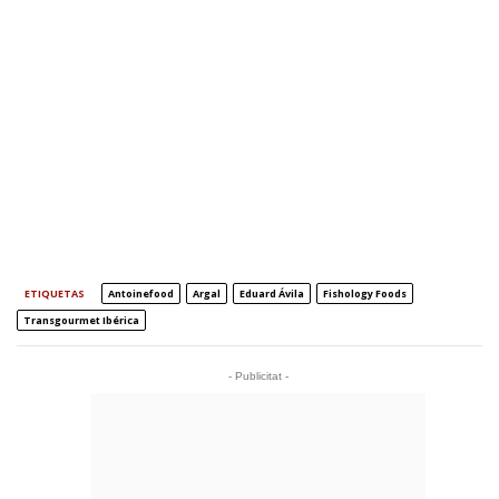
ETIQUETAS
Antoinefood
Argal
Eduard Ávila
Fishology Foods
Transgourmet Ibérica
- Publicitat -