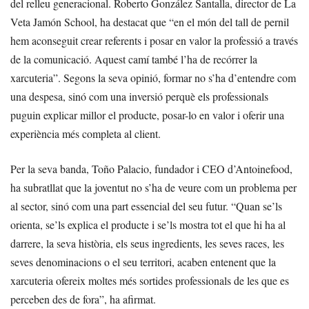
del relleu generacional. Roberto González Santalla, director de La
Veta Jamón School, ha destacat que “en el món del tall de pernil
hem aconseguit crear referents i posar en valor la professió a través
de la comunicació. Aquest camí també l’ha de recórrer la
xarcuteria”. Segons la seva opinió, formar no s’ha d’entendre com
una despesa, sinó com una inversió perquè els professionals
puguin explicar millor el producte, posar-lo en valor i oferir una
experiència més completa al client.
Per la seva banda, Toño Palacio, fundador i CEO d’Antoinefood,
ha subratllat que la joventut no s’ha de veure com un problema per
al sector, sinó com una part essencial del seu futur. “Quan se’ls
orienta, se’ls explica el producte i se’ls mostra tot el que hi ha al
darrere, la seva història, els seus ingredients, les seves races, les
seves denominacions o el seu territori, acaben entenent que la
xarcuteria ofereix moltes més sortides professionals de les que es
perceben des de fora”, ha afirmat.