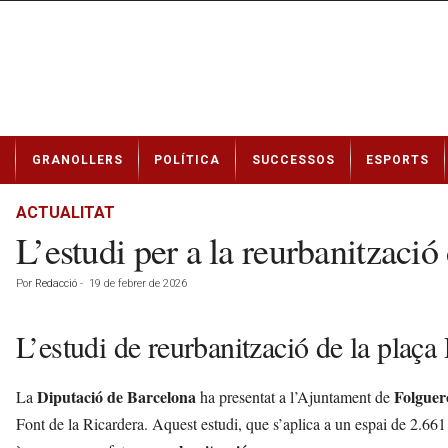
N
GRANOLLERS
POLÍTICA
SUCCESSOS
ESPORTS
o
t
í
ACTUALITAT
c
L’estudi per a la reurbanització
i
e
Por
Redacció
-
19 de febrer de 2026
s
d
e
L’estudi de reurbanització de la plaça 
G
r
Diputació de Barcelona
Folguer
La
ha presentat a l’Ajuntament de
a
n
Font de la Ricardera. Aquest estudi, que s’aplica a un espai de 2.661 m
o