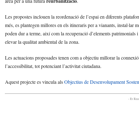
reurbanització
àrea per a una futura
.
l
l
Les propostes inclouen la reordenació de l’espai en diferents platafo
e
r
més, es plantegen millores en els itineraris per a vianants, instal·lar mo
s
poden dur a terme, així com la recuperació d’elements patrimonials i 
a
elevar la qualitat ambiental de la zona.
v
u
i
Les actuacions proposades tenen com a objectiu millorar la connexió 
l’accessibilitat, tot potenciant l’activitat ciutadana.
Aquest projecte es vincula als
Objectius de Desenvolupament Soste
- Et Re