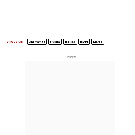
ETIQUETAS
Ahorramas
Fluidra
Inditex
ISDIN
Merco
- Publicitat -