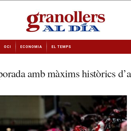
OCI
ECONOMIA
EL TEMPS
porada amb màxims històrics d’a