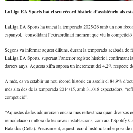
LaLiga EA Sports bat el seu rècord històric d’assistència als est
LaLiga EA Sports ha tancat la temporada 2025/26 amb un nou rècord h
espanyol, “consolidant l’extraordinari moment que viu la competició i el
Segons va informar aquest dilluns, durant la temporada acabada de fin
LaLiga EA Sports, superant l’anterior registre històric i confirmant 
darrers anys. Aquesta xifra suposa un increment del 4,2% respecte 
A més, es va establir un nou rècord històric en assolir el 84,9% d’ocup
més alta des de la temporada 2014/15, amb 31.018 espectadors, “reflecti
competició”.
“Aquestes dades adquireixen encara més rellevància quan diversos est
remodelació i millora de les seves instal·lacions, com ara l’Spoti
Balaídos (Celta). Precisament, aquest rècord històric també posa de 