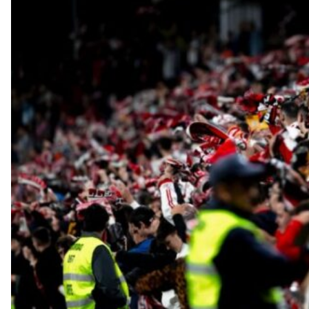
l
l
e
r
s
a
v
u
i