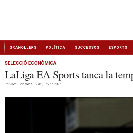
N
GRANOLLERS
POLÍTICA
SUCCESSOS
ESPORTS
o
t
í
SELECCIÓ ECONÒMICA
c
LaLiga EA Sports tanca la tem
i
e
Por
Jordi González
-
2 de juny de 2026
s
d
e
G
r
a
n
o