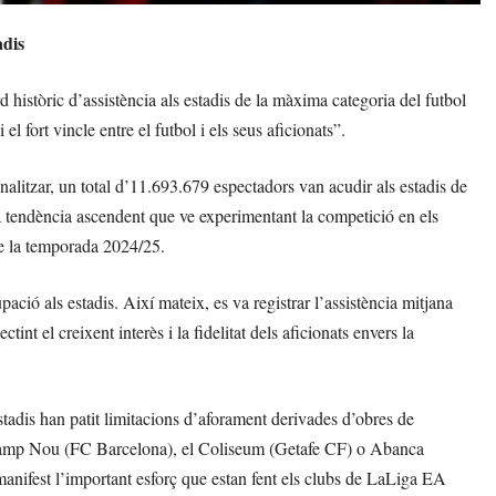
adis
istòric d’assistència als estadis de la màxima categoria del futbol
 fort vincle entre el futbol i els seus aficionats”.
alitzar, un total d’11.693.679 espectadors van acudir als estadis de
la tendència ascendent que ve experimentant la competició en els
de la temporada 2024/25.
ació als estadis. Així mateix, es va registrar l’assistència mitjana
nt el creixent interès i la fidelitat dels aficionats envers la
adis han patit limitacions d’aforament derivades d’obres de
fy Camp Nou (FC Barcelona), el Coliseum (Getafe CF) o Abanca
manifest l’important esforç que estan fent els clubs de LaLiga EA