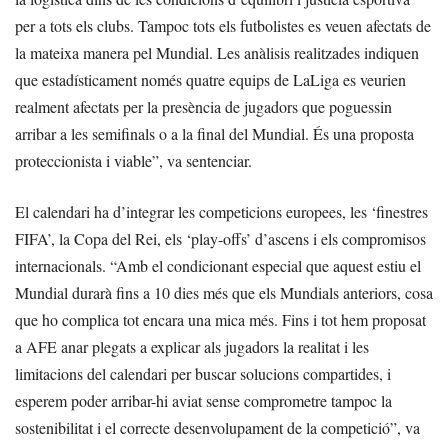
per a tots els clubs. Tampoc tots els futbolistes es veuen afectats de
la mateixa manera pel Mundial. Les anàlisis realitzades indiquen
que estadísticament només quatre equips de LaLiga es veurien
realment afectats per la presència de jugadors que poguessin
arribar a les semifinals o a la final del Mundial. És una proposta
proteccionista i viable”, va sentenciar.
El calendari ha d’integrar les competicions europees, les ‘finestres
FIFA’, la Copa del Rei, els ‘play-offs’ d’ascens i els compromisos
internacionals. “Amb el condicionant especial que aquest estiu el
Mundial durarà fins a 10 dies més que els Mundials anteriors, cosa
que ho complica tot encara una mica més. Fins i tot hem proposat
a AFE anar plegats a explicar als jugadors la realitat i les
limitacions del calendari per buscar solucions compartides, i
esperem poder arribar-hi aviat sense comprometre tampoc la
sostenibilitat i el correcte desenvolupament de la competició”, va