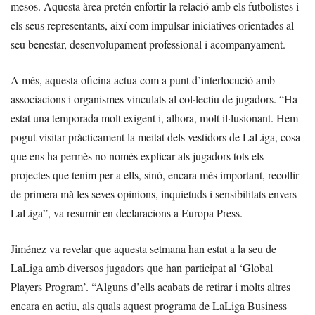
mesos. Aquesta àrea pretén enfortir la relació amb els futbolistes i
els seus representants, així com impulsar iniciatives orientades al
seu benestar, desenvolupament professional i acompanyament.
A més, aquesta oficina actua com a punt d’interlocució amb
associacions i organismes vinculats al col·lectiu de jugadors. “Ha
estat una temporada molt exigent i, alhora, molt il·lusionant. Hem
pogut visitar pràcticament la meitat dels vestidors de LaLiga, cosa
que ens ha permès no només explicar als jugadors tots els
projectes que tenim per a ells, sinó, encara més important, recollir
de primera mà les seves opinions, inquietuds i sensibilitats envers
LaLiga”, va resumir en declaracions a Europa Press.
Jiménez va revelar que aquesta setmana han estat a la seu de
LaLiga amb diversos jugadors que han participat al ‘Global
Players Program’. “Alguns d’ells acabats de retirar i molts altres
encara en actiu, als quals aquest programa de LaLiga Business