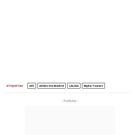
ETIQUETAS
AFE
Atlètic De Madrid
LALIGA
Myke Towers
- Publicitat -