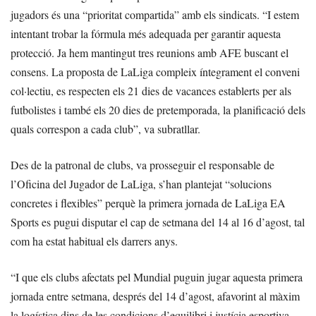
jugadors és una “prioritat compartida” amb els sindicats. “I estem
intentant trobar la fórmula més adequada per garantir aquesta
protecció. Ja hem mantingut tres reunions amb AFE buscant el
consens. La proposta de LaLiga compleix íntegrament el conveni
col·lectiu, es respecten els 21 dies de vacances establerts per als
futbolistes i també els 20 dies de pretemporada, la planificació dels
quals correspon a cada club”, va subratllar.
Des de la patronal de clubs, va prosseguir el responsable de
l’Oficina del Jugador de LaLiga, s’han plantejat “solucions
concretes i flexibles” perquè la primera jornada de LaLiga EA
Sports es pugui disputar el cap de setmana del 14 al 16 d’agost, tal
com ha estat habitual els darrers anys.
“I que els clubs afectats pel Mundial puguin jugar aquesta primera
jornada entre setmana, després del 14 d’agost, afavorint al màxim
la logística dins de les condicions d’equilibri i justícia esportiva