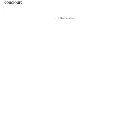
concloure.
- Et Recomanem -