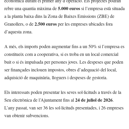
econòmica durant el primer any d’operació. Els projectes podran
5.000 euros
rebre una quantia màxima de
si l’empresa està situada
a la planta baixa dins la Zona de Baixes Emissions (ZBE) de
2.500 euros
Granollers, o de
per les empreses ubicades fora
d’aquesta zona.
A més, els imports poden augmentar fins a un 50% si l’empresa es
constitueix com a cooperativa, si es troba en un local comercial
buit o si és impulsada per persones joves. Les despeses que poden
ser finançades inclouen impostos, obres d’adequació del local,
adquisició de maquinària, lloguers i despeses de gestoria.
Els interessats poden presentar les seves sol·licituds a través de la
24 de juliol de 2026
Seu electrònica de l’Ajuntament fins al
.
L’any passat, van ser 36 les sol·licituds presentades, i 26 empreses
van obtenir subvencions.