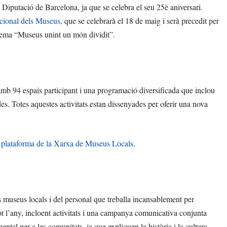
 Diputació de Barcelona, ja que se celebra el seu 25è aniversari.
acional dels Museus
, que se celebrarà el 18 de maig i serà precedit per
 lema “Museus unint un món dividit”.
mb 94 espais participant i una programació diversificada que inclou
iades. Totes aquestes activitats estan dissenyades per oferir una nova
l
plataforma de la Xarxa de Museus Locals
.
 museus locals i del personal que treballa incansablement per
ot l’any, incloent activitats i una campanya comunicativa conjunta
tal per a les comunitats, ja que expliquen la història i la cultura