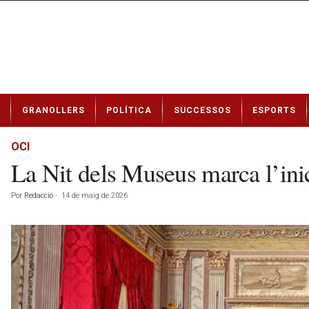
N
GRANOLLERS
POLÍTICA
SUCCESSOS
ESPORTS
o
t
í
OCI
c
La Nit dels Museus marca l’ini
i
e
Por
Redacció
-
14 de maig de 2026
s
d
e
G
r
a
n
o