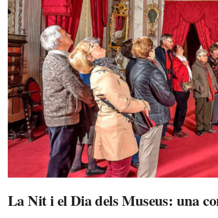
l
l
e
r
s
a
v
u
i
La Nit i el Dia dels Museus: una 