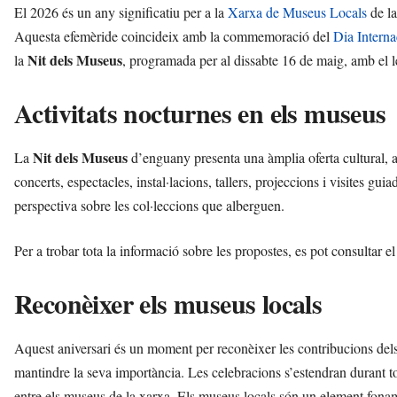
El 2026 és un any significatiu per a la
Xarxa de Museus Locals
de la
Aquesta efemèride coincideix amb la commemoració del
Dia Intern
Nit dels Museus
la
, programada per al dissabte 16 de maig, amb el
Activitats nocturnes en els museus
Nit dels Museus
La
d’enguany presenta una àmplia oferta cultural, a
concerts, espectacles, instal·lacions, tallers, projeccions i visites gu
perspectiva sobre les col·leccions que alberguen.
Per a trobar tota la informació sobre les propostes, es pot consultar e
Reconèixer els museus locals
Aquest aniversari és un moment per reconèixer les contribucions dels
mantindre la seva importància. Les celebracions s’estendran durant t
entre els museus de la xarxa. Els museus locals són un element fonamen