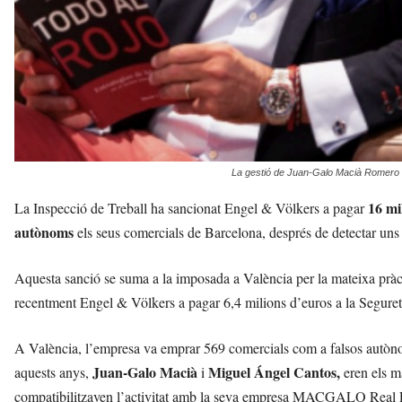
La gestió de Juan-Galo Macià Romero e
16
mi
La Inspecció de Treball ha sancionat Engel & Völkers a pagar
autònoms
els seus comercials de Barcelona, després de detectar
uns
Aquesta sanció se suma a la
imposada a València per la mateixa pràc
recentment Engel & Völkers
a
pagar 6,4 milions d’euros a la
Seguret
A València, l’empresa va emprar 569 comercials com a falsos
autòno
Juan-Galo Macià
Miguel Ángel Cantos,
aquests anys
,
i
eren els
m
c
ompatibilitzaven l’activitat amb la seva empresa MACGALO Real 