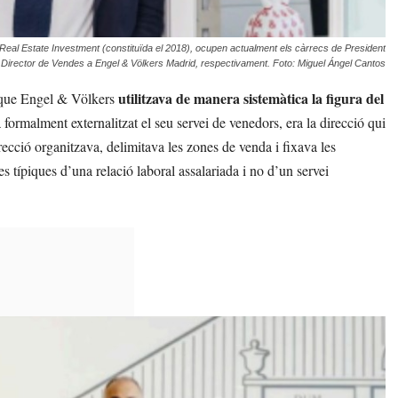
al Estate Investment (constituïda el 2018), ocupen actualment els càrrecs de President
i Director de Vendes a Engel & Völkers Madrid, respectivament. Foto: Miguel Ángel Cantos
utilitzava de manera sistemàtica la figura
del
 que Engel & Völkers
formalment externalitzat el seu servei de venedors, era la
direcció qui
recció organitzava, delimitava les zones de venda
i fixava les
es típiques d’una relació laboral assalariada i no d’un servei