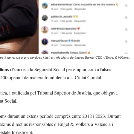
stà generant grans pèrdues i lastrant els plans de Jawed Barna, CEO d’Engel & Völkers.
lions d’euros
falsos
a la Seguretat Social per emprar com a
 400 operant de manera fraudulenta a la Ciutat Comtal.
tica,
i ratificada pel
Tribunal Superior de Justícia,
que obligava
at Social.
ms durant un extens període comprès entre 2018 i 2023.
Durant
àxims directius responsables d’Engel & Völkers a València i
Estate
Investment.