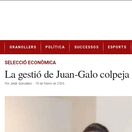
N
GRANOLLERS
POLÍTICA
SUCCESSOS
ESPORTS
o
t
í
SELECCIÓ ECONÒMICA
c
La gestió de Juan-Galo colpeja
i
e
Por
Jordi González
-
19 de febrer de 2026
s
d
e
G
r
a
n
o