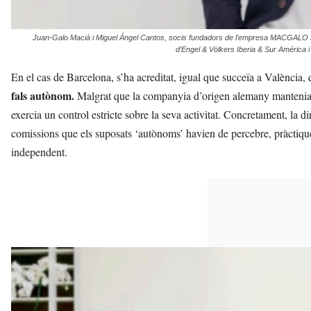
Juan-Galo Macià i Miguel Ángel Cantos, socis fundadors de l’empresa MACGALO Re
d’Engel & Völkers Iberia & Sur América 
En el cas de Barcelona, s’ha acreditat, igual que succeïa a
València,
fals autònom.
Malgrat que la companyia d’origen alemany
mantenia 
exercia un control estricte sobre la seva activitat.
Concretament, la di
comissions que els suposats ‘autònoms’ havien de percebre,
pràctiqu
independent.