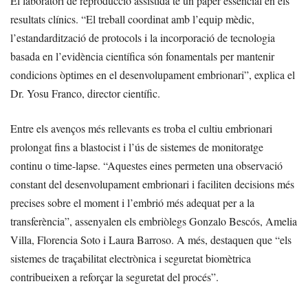
El laboratori de reproducció assistida té un paper essencial en els
resultats clínics. “El treball coordinat amb l’equip mèdic,
l’estandardització de protocols i la incorporació de tecnologia
basada en l’evidència científica són fonamentals per mantenir
condicions òptimes en el desenvolupament embrionari”, explica el
Dr. Yosu Franco, director científic.
Entre els avenços més rellevants es troba el cultiu embrionari
prolongat fins a blastocist i l’ús de sistemes de monitoratge
continu o time-lapse. “Aquestes eines permeten una observació
constant del desenvolupament embrionari i faciliten decisions més
precises sobre el moment i l’embrió més adequat per a la
transferència”, assenyalen els embriòlegs Gonzalo Bescós, Amelia
Villa, Florencia Soto i Laura Barroso. A més, destaquen que “els
sistemes de traçabilitat electrònica i seguretat biomètrica
contribueixen a reforçar la seguretat del procés”.