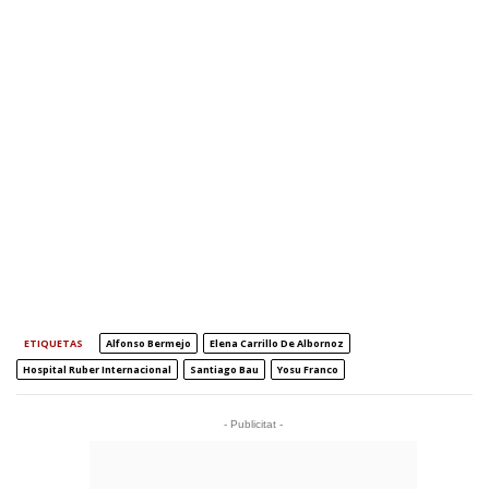
ETIQUETAS
Alfonso Bermejo
Elena Carrillo De Albornoz
Hospital Ruber Internacional
Santiago Bau
Yosu Franco
- Publicitat -