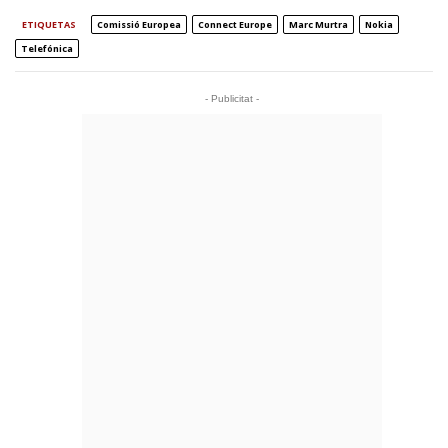
ETIQUETAS
Comissió Europea
Connect Europe
Marc Murtra
Nokia
Telefónica
- Publicitat -