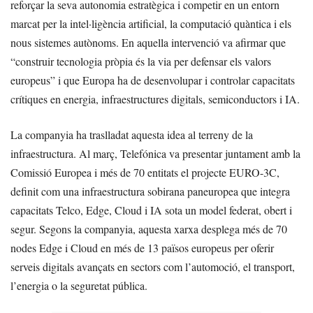
reforçar la seva autonomia estratègica i competir en un entorn
marcat per la intel·ligència artificial, la computació quàntica i els
nous sistemes autònoms. En aquella intervenció va afirmar que
“construir tecnologia pròpia és la via per defensar els valors
europeus” i que Europa ha de desenvolupar i controlar capacitats
crítiques en energia, infraestructures digitals, semiconductors i IA.
La companyia ha traslladat aquesta idea al terreny de la
infraestructura. Al març, Telefónica va presentar juntament amb la
Comissió Europea i més de 70 entitats el projecte EURO-3C,
definit com una infraestructura sobirana paneuropea que integra
capacitats Telco, Edge, Cloud i IA sota un model federat, obert i
segur. Segons la companyia, aquesta xarxa desplega més de 70
nodes Edge i Cloud en més de 13 països europeus per oferir
serveis digitals avançats en sectors com l’automoció, el transport,
l’energia o la seguretat pública.