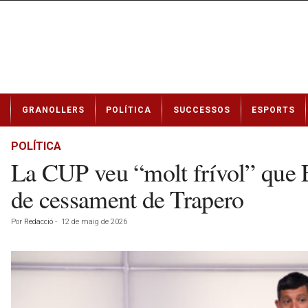
N
GRANOLLERS
POLÍTICA
SUCCESSOS
ESPORTS
o
t
í
POLÍTICA
c
La CUP veu “molt frívol” que E
i
e
de cessament de Trapero
s
d
Por
Redacció
-
12 de maig de 2026
e
G
r
a
n
o