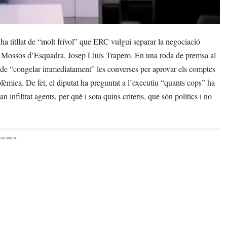
a titllat de “molt frívol” que ERC vulgui separar la negociació
els Mossos d’Esquadra, Josep Lluís Trapero. En una roda de premsa al
ns de “congelar immediatament” les converses per aprovar els comptes
èmica. De fet, el diputat ha preguntat a l’executiu “quants cops” ha
n infiltrat agents, per què i sota quins criteris, que són polítics i no
comanem -