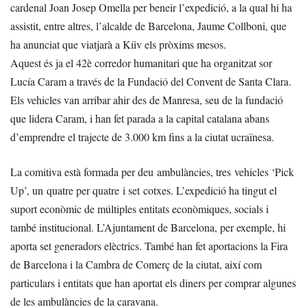
cardenal Joan Josep Omella per beneir l’expedició, a la qual hi ha
assistit, entre altres, l’alcalde de Barcelona, Jaume Collboni, que
ha anunciat que viatjarà a Kíiv els pròxims mesos.
Aquest és ja el 42è corredor humanitari que ha organitzat sor
Lucía Caram a través de la Fundació del Convent de Santa Clara.
Els vehicles van arribar ahir des de Manresa, seu de la fundació
que lidera Caram, i han fet parada a la capital catalana abans
d’emprendre el trajecte de 3.000 km fins a la ciutat ucraïnesa.
La comitiva està formada per deu ambulàncies, tres vehicles ‘Pick
Up’, un quatre per quatre i set cotxes. L’expedició ha tingut el
suport econòmic de múltiples entitats econòmiques, socials i
també institucional. L’Ajuntament de Barcelona, per exemple, hi
aporta set generadors elèctrics. També han fet aportacions la Fira
de Barcelona i la Cambra de Comerç de la ciutat, així com
particulars i entitats que han aportat els diners per comprar algunes
de les ambulàncies de la caravana.