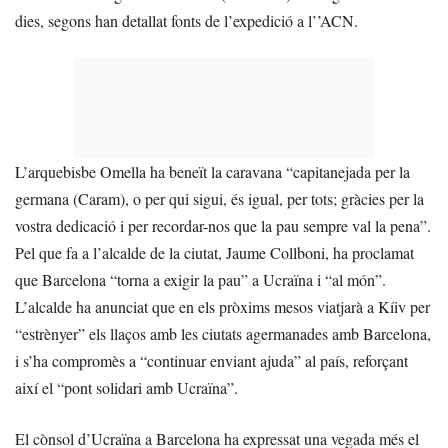
dies, segons han detallat fonts de l’expedició a l’’ACN.
L’arquebisbe Omella ha beneït la caravana “capitanejada per la
germana (Caram), o per qui sigui, és igual, per tots; gràcies per la
vostra dedicació i per recordar-nos que la pau sempre val la pena”.
Pel que fa a l’alcalde de la ciutat, Jaume Collboni, ha proclamat
que Barcelona “torna a exigir la pau” a Ucraïna i “al món”.
L’alcalde ha anunciat que en els pròxims mesos viatjarà a Kíiv per
“estrènyer” els llaços amb les ciutats agermanades amb Barcelona,
i s’ha compromès a “continuar enviant ajuda” al país, reforçant
així el “pont solidari amb Ucraïna”.
El cònsol d’Ucraïna a Barcelona ha expressat una vegada més el