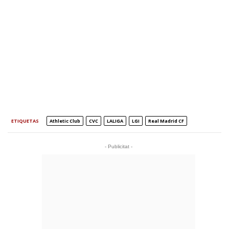
ETIQUETAS
Athletic Club
CVC
LALIGA
LGI
Real Madrid CF
- Publicitat -