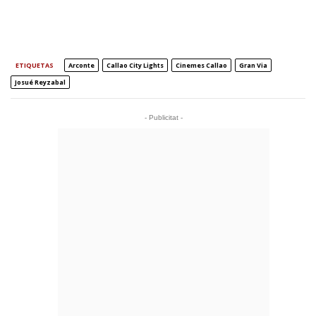
ETIQUETAS
Arconte
Callao City Lights
Cinemes Callao
Gran Via
Josué Reyzabal
- Publicitat -