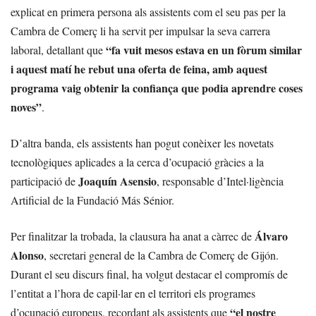
explicat en primera persona als assistents com el seu pas per la
Cambra de Comerç li ha servit per impulsar la seva carrera
“fa vuit mesos estava en un fòrum similar
laboral, detallant que
i aquest matí he rebut una oferta de feina, amb aquest
programa vaig obtenir la confiança que podia aprendre coses
noves”
.
D’altra banda, els assistents han pogut conèixer les novetats
tecnològiques aplicades a la cerca d’ocupació gràcies a la
Joaquín Asensio
participació de
, responsable d’Intel·ligència
Artificial de la Fundació Más Sénior.
Álvaro
Per finalitzar la trobada, la clausura ha anat a càrrec de
Alonso
, secretari general de la Cambra de Comerç de Gijón.
Durant el seu discurs final, ha volgut destacar el compromís de
l’entitat a l’hora de capil·lar en el territori els programes
“el nostre
d’ocupació europeus, recordant als assistents que