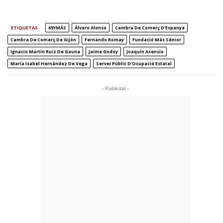
ETIQUETAS
65YMÁS
Álvaro Alonso
Cambra De Comerç D’Espanya
Cambra De Comerç De Gijón
Fernando Romay
Fundació Más Sénior
Ignacio Martín Ruiz De Gauna
Jaime Godoy
Joaquín Asensio
María Isabel Hernández De Vega
Servei Públic D’Ocupació Estatal
- Publicitat -