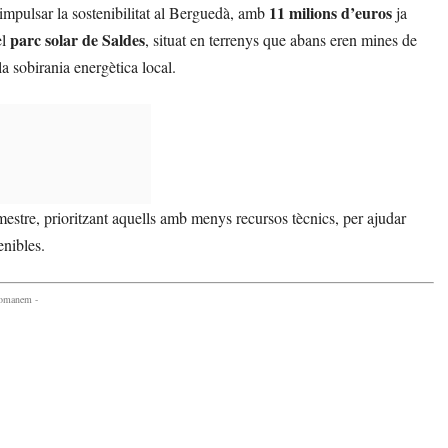
11 milions d’euros
mpulsar la sostenibilitat al Berguedà, amb
ja
parc solar de Saldes
el
, situat en terrenys que abans eren mines de
la sobirania energètica local.
mestre, prioritzant aquells amb menys recursos tècnics, per ajudar
enibles.
comanem -