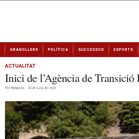
N
GRANOLLERS
POLÍTICA
SUCCESSOS
ESPORTS
o
t
í
ACTUALITAT
c
Inici de l’Agència de Transició
i
e
Por
Redacció
-
30 de juny de 2026
s
d
e
G
r
a
n
o