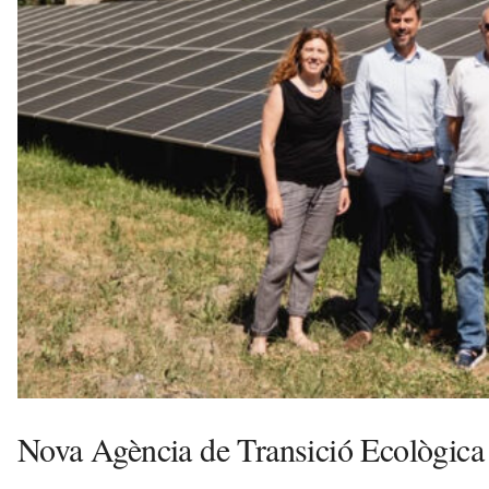
l
l
e
r
s
a
v
u
i
Nova Agència de Transició Ecològica