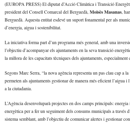
(EUROPA PRESS) El diputat d’Acció Climàtica i Transició Energèti
Moisès Masanas
president del Consell Comarcal del Berguedà,
, ha
Berguedà. Aquesta entitat esdevé un suport fonamental per als municip
d’energia, aigua i sostenibilitat.
La iniciativa forma part d’un programa més general, amb una invers
l’objectiu d’acompanyar els ajuntaments en la seva transició energètic
la millora de les capacitats tècniques dels ajuntaments, especialment d
Segons Marc Serra, “la nova agència representa un pas clau cap a la 
permeten als ajuntaments gestionar de manera més eficient l’aigua i l
a la ciutadania.
L’Agència desenvoluparà projectes en dos camps principals: energia i
energètica per a fer un seguiment dels consums municipals a través d’
sistema semblant, amb l’objectiu de comunicar alertes i gestionar con