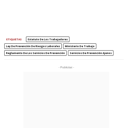
ETIQUETAS
Estatuto De Los Trabajadores
Ley De Prevención De Riesgos Laborales
Ministerio De Trabajo
Reglamento De Los Servicios De Prevención
Servicios De Prevención Ajenos
- Publicitat -