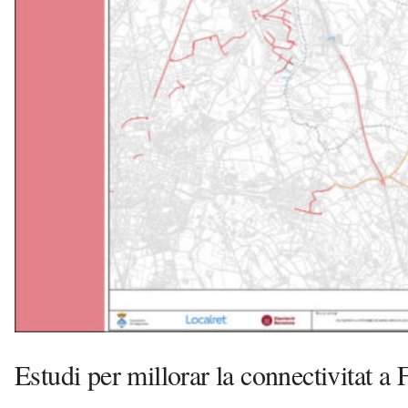
l
l
e
r
s
a
v
u
i
Estudi per millorar la connectivitat a 