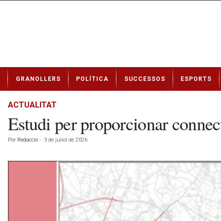
N
GRANOLLERS
POLÍTICA
SUCCESSOS
ESPORTS
o
t
í
ACTUALITAT
c
Estudi per proporcionar connecti
i
e
Por
Redacció
-
3 de juliol de 2026
s
d
e
G
r
a
n
o