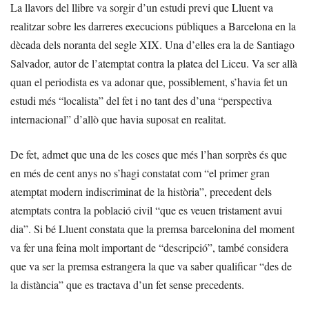
La llavors del llibre va sorgir d’un estudi previ que Lluent va
realitzar sobre les darreres execucions públiques a Barcelona en la
dècada dels noranta del segle XIX. Una d’elles era la de Santiago
Salvador, autor de l’atemptat contra la platea del Liceu. Va ser allà
quan el periodista es va adonar que, possiblement, s’havia fet un
estudi més “localista” del fet i no tant des d’una “perspectiva
internacional” d’allò que havia suposat en realitat.
De fet, admet que una de les coses que més l’han sorprès és que
en més de cent anys no s’hagi constatat com “el primer gran
atemptat modern indiscriminat de la història”, precedent dels
atemptats contra la població civil “que es veuen tristament avui
dia”. Si bé Lluent constata que la premsa barcelonina del moment
va fer una feina molt important de “descripció”, també considera
que va ser la premsa estrangera la que va saber qualificar “des de
la distància” que es tractava d’un fet sense precedents.