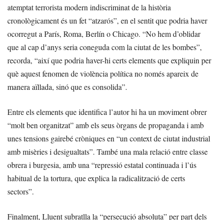
atemptat terrorista modern indiscriminat de la història
cronològicament és un fet “atzarós”, en el sentit que podria haver
ocorregut a París, Roma, Berlín o Chicago. “No hem d’oblidar
que al cap d’anys seria coneguda com la ciutat de les bombes”,
recorda, “així que podria haver-hi certs elements que expliquin per
què aquest fenomen de violència política no només apareix de
manera aïllada, sinó que es consolida”.
Entre els elements que identifica l’autor hi ha un moviment obrer
“molt ben organitzat” amb els seus òrgans de propaganda i amb
unes tensions gairebé cròniques en “un context de ciutat industrial
amb misèries i desigualtats”. També una mala relació entre classe
obrera i burgesia, amb una “repressió estatal continuada i l’ús
habitual de la tortura, que explica la radicalització de certs
sectors”.
Finalment, Lluent subratlla la “persecució absoluta” per part dels