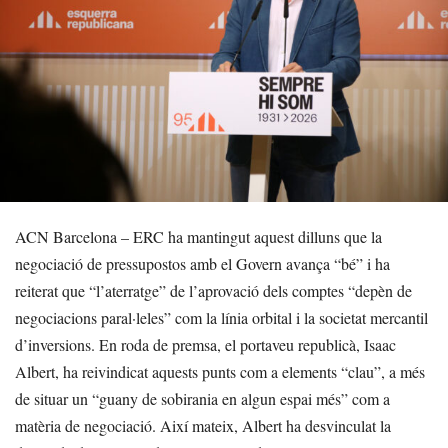
ACN Barcelona – ERC ha mantingut aquest dilluns que la
negociació de pressupostos amb el Govern avança “bé” i ha
reiterat que “l’aterratge” de l’aprovació dels comptes “depèn de
negociacions paral·leles” com la línia orbital i la societat mercantil
d’inversions. En roda de premsa, el portaveu republicà, Isaac
Albert, ha reivindicat aquests punts com a elements “clau”, a més
de situar un “guany de sobirania en algun espai més” com a
matèria de negociació. Així mateix, Albert ha desvinculat la