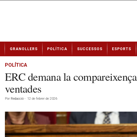
N
GRANOLLERS
POLÍTICA
SUCCESSOS
ESPORTS
o
t
í
POLÍTICA
c
ERC demana la compareixença de
i
e
ventades
s
d
Por
Redacció
-
12 de febrer de 2026
e
G
r
a
n
o