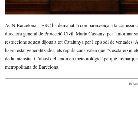
ACN Barcelona – ERC ha demanat la compareixença a la comissió d’Int
directora general de Protecció Civil, Marta Cassany, per “informar sobr
restriccions aquest dijous a tot Catalunya per l’episodi de ventades. A
hagin estat generalitzades, els republicans volen que “s’esclareixin e
de la intensitat i l’abast del fenomen meteorològic” perquè, remarquen
metropolitana de Barcelona.
- Et Re