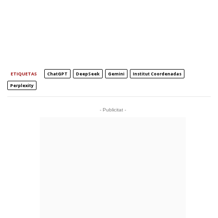
ETIQUETAS
ChatGPT
DeepSeek
Gemini
Institut Coordenadas
Perplexity
- Publicitat -