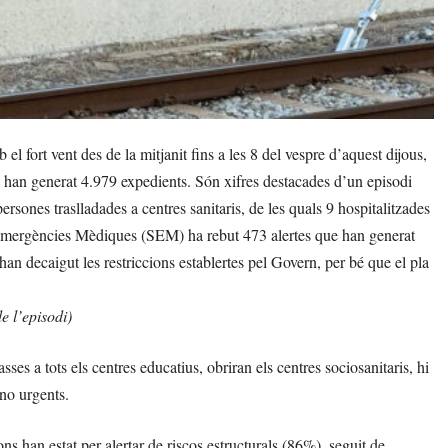
fort vent des de la mitjanit fins a les 8 del vespre d’aquest dijous,
 han generat 4.979 expedients. Són xifres destacades d’un episodi
rsones traslladades a centres sanitaris, de les quals 9 hospitalitzades
a d’Emergències Mèdiques (SEM) ha rebut 473 alertes que han generat
an decaigut les restriccions establertes pel Govern, per bé que el pla
e l’episodi)
es a tots els centres educatius, obriran els centres sociosanitaris, hi
 no urgents.
ns han estat per alertar de riscos estructurals (86%), seguit de