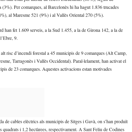
ica (3%). Per comarques, al Barcelonès hi ha hagut 1.836 trucades
8%), al Maresme 521 (9%) i al Vallès Oriental 270 (5%).
han fet 1.609 serveis, a la Sud 1.455, a la de Girona 142, a la de
l’Ebre, 9.
r alt risc d’incendi forestal a 45 municipis de 9 comarques (Alt Camp,
sme, Tarragonès i Vallès Occidental). Paral·lelament, han activat el
nicipis de 23 comarques. Aquestes activacions estan motivades
da de cables elèctrics als municipis de Sitges i Gavà, on s’han produït
es quadrats i 1,2 hectàrees, respectivament. A Sant Feliu de Codines