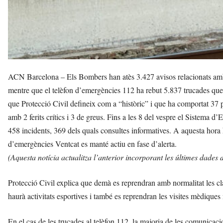
ACN Barcelona – Els Bombers han atès 3.427 avisos relacionats amb el 
mentre que el telèfon d’emergències 112 ha rebut 5.837 trucades que
que Protecció Civil defineix com a “històric” i que ha comportat 37 pe
amb 2 ferits crítics i 3 de greus. Fins a les 8 del vespre el Sistem
458 incidents, 369 dels quals consultes informatives. A aquesta hora h
d’emergències Ventcat es manté actiu en fase d’alerta.
(Aquesta notícia actualitza l’anterior incorporant les últimes dades d
Protecció Civil explica que demà es reprendran amb normalitat les class
haurà activitats esportives i també es reprendran les visites mèdiques
En el cas de les trucades al telèfon 112, la majoria de les comunicacio