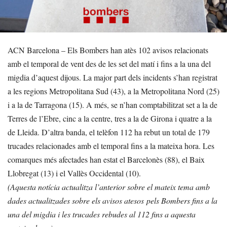
ACN Barcelona – Els Bombers han atès 102 avisos relacionats
amb el temporal de vent des de les set del matí i fins a la una del
migdia d’aquest dijous. La major part dels incidents s’han registrat
a les regions Metropolitana Sud (43), a la Metropolitana Nord (25)
i a la de Tarragona (15). A més, se n’han comptabilitzat set a la de
Terres de l’Ebre, cinc a la centre, tres a la de Girona i quatre a la
de Lleida. D’altra banda, el telèfon 112 ha rebut un total de 179
trucades relacionades amb el temporal fins a la mateixa hora. Les
comarques més afectades han estat el Barcelonès (88), el Baix
Llobregat (13) i el Vallès Occidental (10).
(Aquesta notícia actualitza l’anterior sobre el mateix tema amb
dades actualitzades sobre els avisos atesos pels Bombers fins a la
una del migdia i les trucades rebudes al 112 fins a aquesta