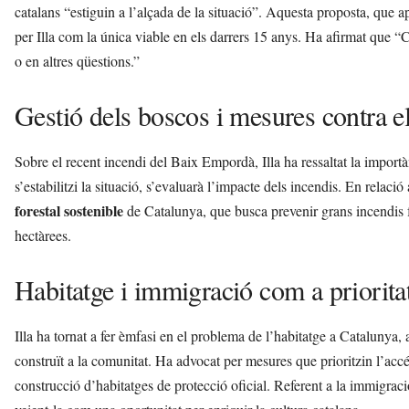
catalans “estiguin a l’alçada de la situació”. Aquesta proposta, que a
per Illa com la única viable en els darrers 15 anys. Ha afirmat que
o en altres qüestions.”
Gestió dels boscos i mesures contra e
Sobre el recent incendi del Baix Empordà, Illa ha ressaltat la importà
s’estabilitzi la situació, s’evaluarà l’impacte dels incendis. En relaci
forestal sostenible
de Catalunya, que busca prevenir grans incendis 
hectàrees.
Habitatge i immigració com a priorita
Illa ha tornat a fer èmfasi en el problema de l’habitatge a Catalunya,
construït a la comunitat. Ha advocat per mesures que prioritzin l’accés 
construcció d’habitatges de protecció oficial. Referent a la immigració