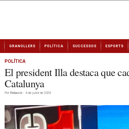
N
GRANOLLERS
POLÍTICA
SUCCESSOS
ESPORTS
o
t
í
POLÍTICA
c
El president Illa destaca que ca
i
e
Catalunya
s
d
Por
Redacció
-
6 de juliol de 2026
e
G
r
a
n
o